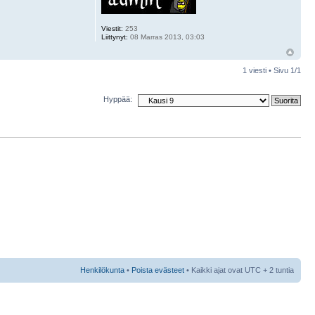
Viestit:
253
Liittynyt:
08 Marras 2013, 03:03
1 viesti • Sivu
1
/
1
Hyppää:
Henkilökunta
•
Poista evästeet
• Kaikki ajat ovat UTC + 2 tuntia