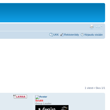
UKK
Rekisteröidy
Kirjaudu sisään
1 viesti • Sivu
1
/
1
Siru84
Group Leader