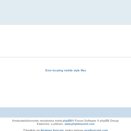
Error locating mobile style files
Keskustelufoorumin moottorina toimii
phpBB
® Forum Software © phpBB Group
Käännös, Lurttinen,
www.phpbbsuomi.com
Tämäkin on
ilmainen foorumi
, jonka tarjoaa
munfoorumi.com