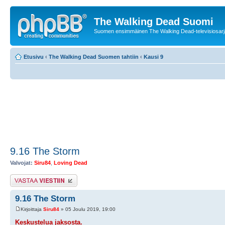
The Walking Dead Suomi
Suomen ensimmäinen The Walking Dead-televisiosarja
Etusivu
‹
The Walking Dead Suomen tahtiin
‹
Kausi 9
9.16 The Storm
Valvojat:
Siru84
,
Loving Dead
Lähetä vastaus
9.16 The Storm
Kirjoittaja
Siru84
» 05 Joulu 2019, 19:00
Keskustelua jaksosta.