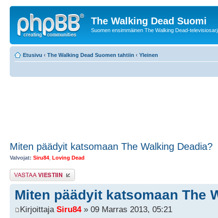
The Walking Dead Suomi
Suomen ensimmäinen The Walking Dead-televisiosarja
Etusivu
‹
The Walking Dead Suomen tahtiin
‹
Yleinen
Miten päädyit katsomaan The Walking Deadia?
Valvojat:
Siru84
,
Loving Dead
Lähetä vastaus
Miten päädyit katsomaan The 
Kirjoittaja
Siru84
» 09 Marras 2013, 05:21