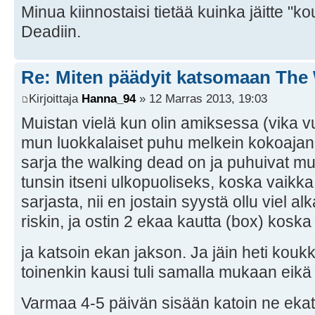
Minua kiinnostaisi tietää kuinka jäitte "
Deadiin.
Re: Miten päädyit katsomaan The
Kirjoittaja
Hanna_94
» 12 Marras 2013, 19:03
Muistan vielä kun olin amiksessa (vika vu
mun luokkalaiset puhu melkein kokoajan 
sarja the walking dead on ja puhuivat muut
tunsin itseni ulkopuoliseks, koska vaikka
sarjasta, nii en jostain syystä ollu viel 
riskin, ja ostin 2 ekaa kautta (box) kosk
ja katsoin ekan jakson. Ja jäin heti kou
toinenkin kausi tuli samalla mukaan eikä 
Varmaa 4-5 päivän sisään katoin ne eka