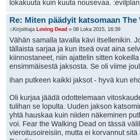
lokakuuta kuin kuuta nousevaa.
Re: Miten päädyit katsomaan The
Kirjoittaja
Loving Dead
» 08 Loka 2015, 16:39
Vähän samalla tavalla kävi itsellenikin. 
tällaista sarjaa ja kun itseä ovat aina sel
kiinnostaneet, niin ajattelin sitten kokeilla
ensimmäisestä jaksosta. Se oli viime joul
ihan putkeen kaikki jaksot - hyvä kun e
Oli kurjaa jäädä odottelemaan vitoskaud
tulihan se lopulta. Uuden jakson katsomin
yhtä hauskaa kuin niiden näkeminen putk
voi. Fear the Walking Dead on tässä välil
vieroitusoireisiin, mutta ei korvannut sit