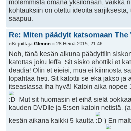
molemmista omana yksilönään, vaikka ri
kohtauksiin on otettu ideoita sarjiksesta,
saapuu.
Re: Miten päädyit katsomaan The
Kirjoittaja
Glennn
» 28 Heinä 2015, 21:46
Noh, tänä kesän alkuna päädyttiin siskon 
katottas joku leffa. Sit sisko ehottiki et 
deadia! Olin et eieiei, mua ei kiinnosta s
lopahtaa heti. Sit katottii se eka jakso ja 
itseasiassa iha hyvä! Katoin aika nopee 1
Mut sit huomasin et eihä sielä ookkaa 
kauden DVDlle ja 5:sen katoin netistä. (
kesän aikana kaikki 5 kautta
) En malt