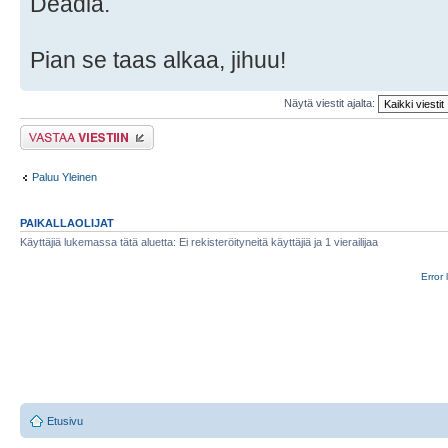
Deadia.
Pian se taas alkaa, jihuu!
Näytä viestit ajalta:
Lähetä vastaus
Paluu Yleinen
PAIKALLAOLIJAT
Käyttäjiä lukemassa tätä aluetta: Ei rekisteröityneitä käyttäjiä ja 1 vierailijaa
Error 
Etusivu