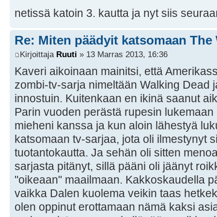
netissä katoin 3. kautta ja nyt siis seura
Re: Miten päädyit katsomaan The
Kirjoittaja
Ruuti
» 13 Marras 2013, 16:36
Kaveri aikoinaan mainitsi, että Amerika
zombi-tv-sarja nimeltään Walking Dead 
innostuin. Kuitenkaan en ikinä saanut ai
Parin vuoden perästä rupesin lukemaan
mieheni kanssa ja kun aloin lähestyä lu
katsomaan tv-sarjaa, jota oli ilmestynyt s
tuotantokautta. Ja sehän oli sitten menoa
sarjasta pitänyt, sillä pääni oli jäänyt ro
"oikeaan" maailmaan. Kakkoskaudella pää
vaikka Dalen kuolema veikin taas hetkek
olen oppinut erottamaan nämä kaksi asi