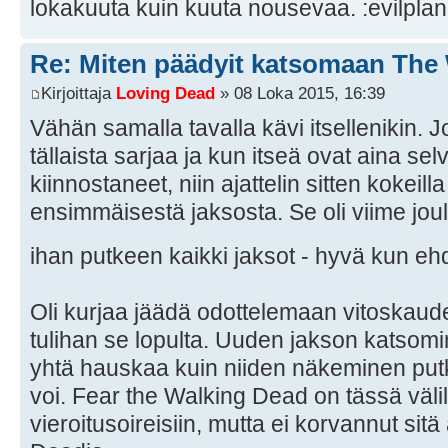
lokakuuta kuin kuuta nousevaa.
Re: Miten päädyit katsomaan The
Kirjoittaja
Loving Dead
» 08 Loka 2015, 16:39
Vähän samalla tavalla kävi itsellenikin. 
tällaista sarjaa ja kun itseä ovat aina sel
kiinnostaneet, niin ajattelin sitten kokeilla
ensimmäisestä jaksosta. Se oli viime joul
ihan putkeen kaikki jaksot - hyvä kun e
Oli kurjaa jäädä odottelemaan vitoskaud
tulihan se lopulta. Uuden jakson katsomin
yhtä hauskaa kuin niiden näkeminen putk
voi. Fear the Walking Dead on tässä välil
vieroitusoireisiin, mutta ei korvannut sit