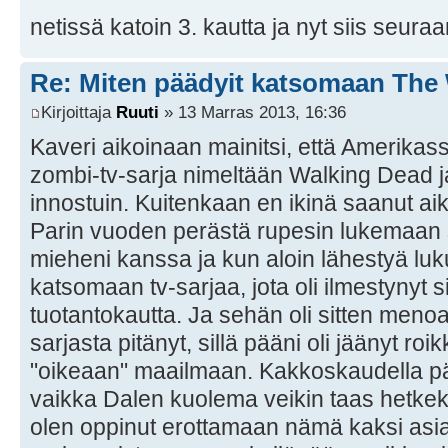
netissä katoin 3. kautta ja nyt siis seura
Re: Miten päädyit katsomaan The
Kirjoittaja
Ruuti
» 13 Marras 2013, 16:36
Kaveri aikoinaan mainitsi, että Amerika
zombi-tv-sarja nimeltään Walking Dead 
innostuin. Kuitenkaan en ikinä saanut ai
Parin vuoden perästä rupesin lukemaan
mieheni kanssa ja kun aloin lähestyä lu
katsomaan tv-sarjaa, jota oli ilmestynyt s
tuotantokautta. Ja sehän oli sitten menoa
sarjasta pitänyt, sillä pääni oli jäänyt ro
"oikeaan" maailmaan. Kakkoskaudella pää
vaikka Dalen kuolema veikin taas hetkek
olen oppinut erottamaan nämä kaksi asi