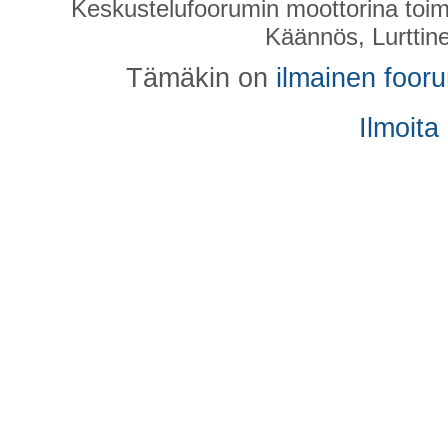
Keskustelufoorumin moottorina toim
Käännös, Lurttin
Tämäkin on
ilmainen foor
Ilmoita