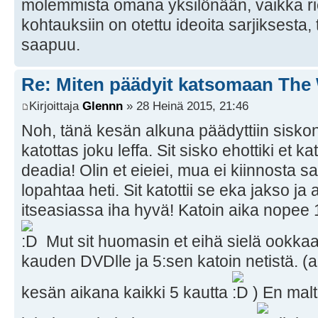
molemmista omana yksilönään, vaikka ri
kohtauksiin on otettu ideoita sarjiksesta,
saapuu.
Re: Miten päädyit katsomaan The
Kirjoittaja
Glennn
» 28 Heinä 2015, 21:46
Noh, tänä kesän alkuna päädyttiin siskon 
katottas joku leffa. Sit sisko ehottiki et 
deadia! Olin et eieiei, mua ei kiinnosta s
lopahtaa heti. Sit katottii se eka jakso ja 
itseasiassa iha hyvä! Katoin aika nopee 1
Mut sit huomasin et eihä sielä ookkaa 
kauden DVDlle ja 5:sen katoin netistä. (
kesän aikana kaikki 5 kautta
) En malt