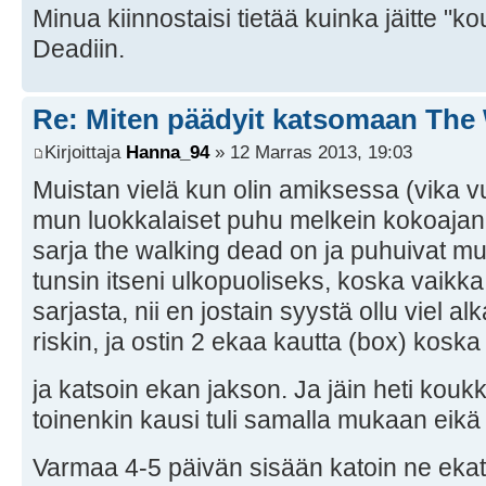
Minua kiinnostaisi tietää kuinka jäitte "
Deadiin.
Re: Miten päädyit katsomaan The
Kirjoittaja
Hanna_94
» 12 Marras 2013, 19:03
Muistan vielä kun olin amiksessa (vika vu
mun luokkalaiset puhu melkein kokoajan 
sarja the walking dead on ja puhuivat muut
tunsin itseni ulkopuoliseks, koska vaikka
sarjasta, nii en jostain syystä ollu viel 
riskin, ja ostin 2 ekaa kautta (box) kosk
ja katsoin ekan jakson. Ja jäin heti kou
toinenkin kausi tuli samalla mukaan eikä 
Varmaa 4-5 päivän sisään katoin ne eka