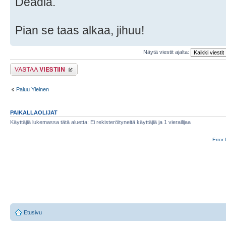
Deadia.
Pian se taas alkaa, jihuu!
Näytä viestit ajalta:
Lähetä vastaus
Paluu Yleinen
PAIKALLAOLIJAT
Käyttäjiä lukemassa tätä aluetta: Ei rekisteröityneitä käyttäjiä ja 1 vierailijaa
Error 
Etusivu