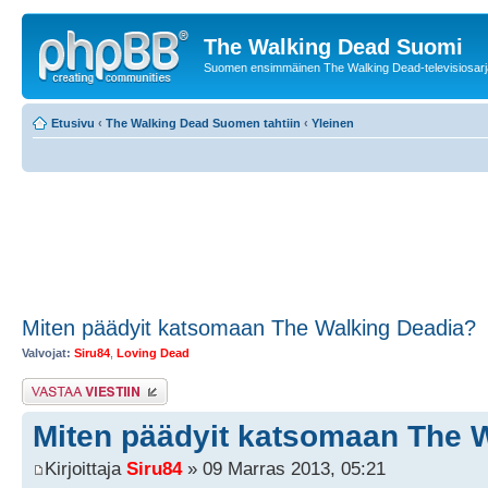
The Walking Dead Suomi
Suomen ensimmäinen The Walking Dead-televisiosarja
Etusivu
‹
The Walking Dead Suomen tahtiin
‹
Yleinen
Miten päädyit katsomaan The Walking Deadia?
Valvojat:
Siru84
,
Loving Dead
Lähetä vastaus
Miten päädyit katsomaan The 
Kirjoittaja
Siru84
» 09 Marras 2013, 05:21