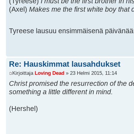
(Tyreese)
I must be the first brother in hi
(Axel)
Makes me the first white boy that d
Tyreese lausuu ensimmäisenä päivänää
Re: Hauskimmat lausahdukset
Kirjoittaja
Loving Dead
» 23 Helmi 2015, 11:14
Christ promised the resurrection of the d
something a little different in mind.
(Hershel)