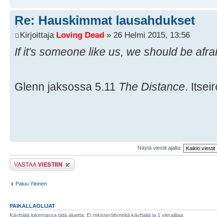
Re: Hauskimmat lausahdukset
Kirjoittaja
Loving Dead
» 26 Helmi 2015, 13:56
If it's someone like us, we should be afra
Glenn jaksossa 5.11
The Distance
. Itse
Näytä viestit ajalta:
Lähetä vastaus
Paluu Yleinen
PAIKALLAOLIJAT
Käyttäjiä lukemassa tätä aluetta: Ei rekisteröityneitä käyttäjiä ja 1 vierailijaa