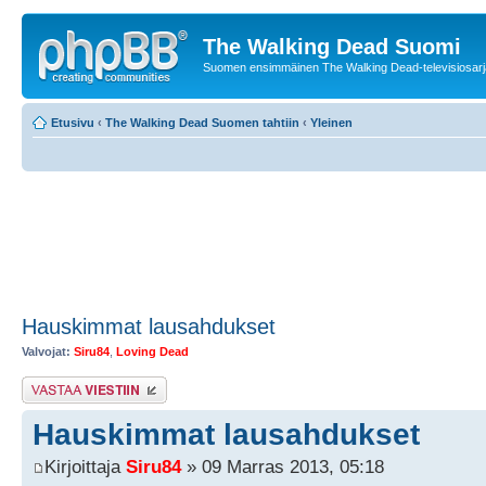
The Walking Dead Suomi
Suomen ensimmäinen The Walking Dead-televisiosarja
Etusivu
‹
The Walking Dead Suomen tahtiin
‹
Yleinen
Hauskimmat lausahdukset
Valvojat:
Siru84
,
Loving Dead
Lähetä vastaus
Hauskimmat lausahdukset
Kirjoittaja
Siru84
» 09 Marras 2013, 05:18