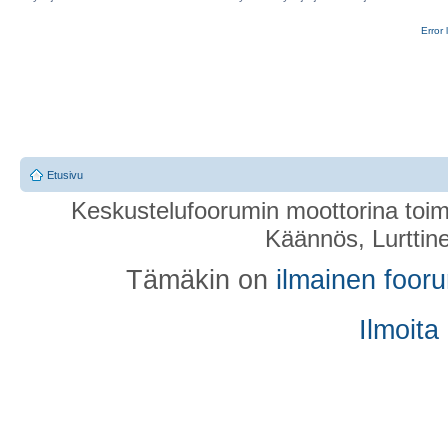
Error 
Etusivu
Keskustelufoorumin moottorina toim
Käännös, Lurttin
Tämäkin on
ilmainen foor
Ilmoita