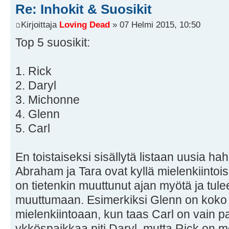
Re: Inhokit & Suosikit
Kirjoittaja
Loving Dead
» 07 Helmi 2015, 10:50
Top 5 suosikit:
1. Rick
2. Daryl
3. Michonne
4. Glenn
5. Carl
En toistaiseksi sisällytä listaan uusia ha
Abraham ja Tara ovat kyllä mielenkiintoisi
on tietenkin muuttunut ajan myötä ja tule
muuttumaan. Esimerkiksi Glenn on koko
mielenkiintoaan, kun taas Carl on vain p
ykköspaikkaa piti Daryl, mutta Rick on 