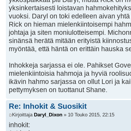
yksinkertaisesti loistavan hahmokehityks
vuoksi. Daryl on toki edelleen aivan yht
Rick on hieman mielenkiintoisempi hah
johtaja ja siten moniulotteisempi. Mich
sinänsä herätä mitään erityistä kiinnost
myöntää, että häntä on erittäin hauska s
Inhokkeja sarjassa ei ole. Pahikset Gover
mielenkiintoisia hahmoja ja hyviä roolisu
ikävin hahmo sarjassa on ollut Lori ja k
pettymyksen on tuottanut Shane.
Re: Inhokit & Suosikit
Kirjoittaja
Daryl_Dixon
» 10 Touko 2015, 22:15
inhokit: