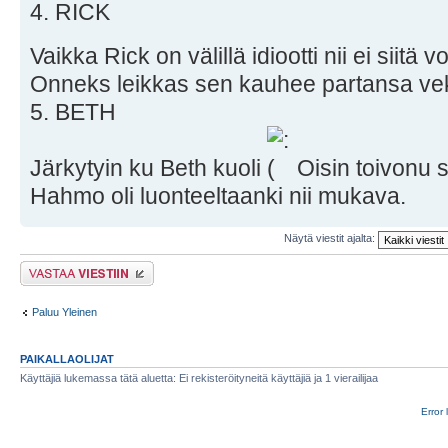
4. RICK
Vaikka Rick on välillä idiootti nii ei siitä 
Onneks leikkas sen kauhee partansa ve
5. BETH
Järkytyin ku Beth kuoli
Oisin toivonu si
Hahmo oli luonteeltaanki nii mukava.
Näytä viestit ajalta:
Lähetä vastaus
Paluu Yleinen
PAIKALLAOLIJAT
Käyttäjiä lukemassa tätä aluetta: Ei rekisteröityneitä käyttäjiä ja 1 vierailijaa
Error 