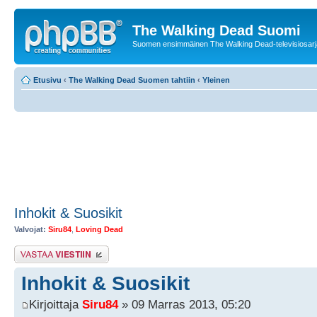
The Walking Dead Suomi
Suomen ensimmäinen The Walking Dead-televisiosarja
Etusivu
‹
The Walking Dead Suomen tahtiin
‹
Yleinen
Inhokit & Suosikit
Valvojat:
Siru84
,
Loving Dead
Lähetä vastaus
Inhokit & Suosikit
Kirjoittaja
Siru84
» 09 Marras 2013, 05:20