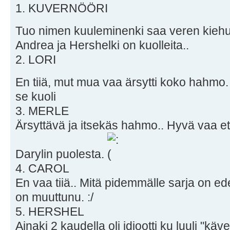
1. KUVERNÖÖRI
Tuo nimen kuuleminenki saa veren kie
Andrea ja Hershelki on kuolleita..
2. LORI
En tiiä, mut mua vaa ärsytti koko hahmo
se kuoli
3. MERLE
Ärsyttävä ja itsekäs hahmo.. Hyvä vaa et k
Darylin puolesta.
4. CAROL
En vaa tiiä.. Mitä pidemmälle sarja on e
on muuttunu. :/
5. HERSHEL
Ainaki 2 kaudella oli idiootti ku luuli "käv