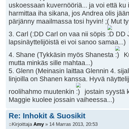
uskoessaan kuvernööriä... ja voi että ku it
harmittaa iha sikana, jos Andrea olis jään
pärjänny maailmassa tosi hyvin! ;( Mut ty
3. Carl (:DD Carl on vaa nii söpis
DD J
lapsinäyttelijöistä ei voi sanoo samaa...)
4. Shane (Tykkäsin myös Shanesta
Ku
mutta minkäs sille mahtaa...)
5. Glenn (Meinasin laittaa Glennin 4. sijal
linjoilla on Shanen kanssa. Hyvä näyttel
roolihahmo muutenkin
jostain syystä k
Maggie kuolee jossain vaiheessa...)
Re: Inhokit & Suosikit
Kirjoittaja
Amy
» 14 Marras 2013, 20:53