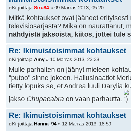
Kirjoittaja
Siru84
» 09 Marras 2013, 05:20
Mitkä kohtaukset ovat jääneet erityisesti
televisiosarjasta? Mikä on naurattanut, m
nähdyistä jaksoista, kiitos, jottei tule 
Re: Ikimuistoisimmat kohtaukset
Kirjoittaja
Amy
» 10 Marras 2013, 23:38
Mulle parhaiten on jäänyt mieleen kohtau
"putoo" sinne jokeen. Hallusinaatiot Me
tietty lopuks se, et Andrea luuli Darylia 
jakso
Chupacabra
on vaan parhautta.
Re: Ikimuistoisimmat kohtaukset
Kirjoittaja
Hanna_94
» 12 Marras 2013, 18:59