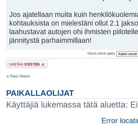
Jos ajatellaan muita kuin henkilökuolemia
kohtauksista on mielestäni ollut 2.1 jakso
laahustavat autojen ohi ihmisten piilotelle
jännitystä parhaimmillaan!
Näytä viestit ajalta:
Lähetä vastaus
Paluu Yleinen
PAIKALLAOLIJAT
Käyttäjiä lukemassa tätä aluetta: Ei r
Error locati