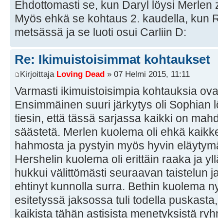
Ehdottomasti se, kun Daryl löysi Merlen z
Myös ehkä se kohtaus 2. kaudella, kun Ri
metsässä ja se luoti osui Carliin D:
Re: Ikimuistoisimmat kohtaukset
Kirjoittaja
Loving Dead
» 07 Helmi 2015, 11:11
Varmasti ikimuistoisimpia kohtauksia ovat
Ensimmäinen suuri järkytys oli Sophian l
tiesin, että tässä sarjassa kaikki on mahd
säästetä. Merlen kuolema oli ehkä kaikkein
hahmosta ja pystyin myös hyvin eläytym
Hershelin kuolema oli erittäin raaka ja yl
hukkui välittömästi seuraavan taistelun j
ehtinyt kunnolla surra. Bethin kuolema 
esitetyssä jaksossa tuli todella puskasta
kaikista tähän astisista menetyksistä ryh