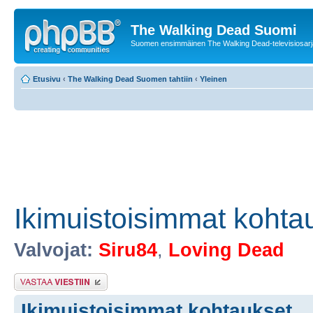
The Walking Dead Suomi
Suomen ensimmäinen The Walking Dead-televisiosarja
Etusivu
‹
The Walking Dead Suomen tahtiin
‹
Yleinen
Ikimuistoisimmat kohta
Valvojat:
Siru84
,
Loving Dead
Lähetä vastaus
Ikimuistoisimmat kohtaukset